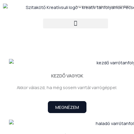
Ugrás
Felnőttképzési nyilvántartási szám: B/2020/008010
a
tartalomra
KEZDŐ VAGYOK
Akkor válaszd, ha még sosem varrtál varrógéppel.
MEGNÉZEM