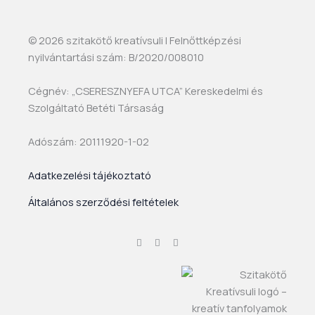
© 2026 szitakötő kreatívsuli | Felnőttképzési
nyilvántartási szám: B/2020/008010
Cégnév: „CSERESZNYEFA UTCA” Kereskedelmi és
Szolgáltató Betéti Társaság
Adószám: 20111920-1-02
Adatkezelési tájékoztató
Általános szerződési feltételek
F
I
Y
a
n
o
c
s
u
e
t
t
b
a
u
o
g
b
o
r
e
k
a
-
m