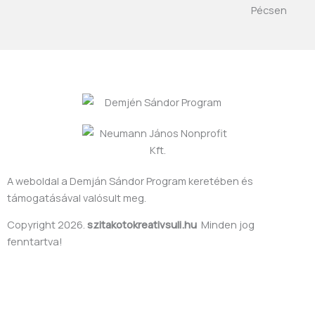
f
A weboldal a Demján Sándor Program keretében és
támogatásával valósult meg.
Copyright 2026.
szitakotokreativsuli.hu
Minden jog
fenntartva!