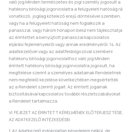
való jog Minden természetes és jogi személy jogosult a
hatékony bírósági jogorvoslatra a felügyeleti hatóság rá
vonatkozó, jogilag kötelező erejű döntésével szemben,
vagy ha a felügyeleti hatóság nem foglalkozik a
panasszal, vagy három hónapon belül nem tájékoztatja
az érintettet a benyújtott panasszal kapcsolatos
eljárási fejleményekről vagy annak eredményéről. 14. Az
adatkezelővel vagy az adatfeldolgozóval szembeni
hatékony bírósági jogorvoslathoz való jog Minden
érintett hatékony bírósági jogorvoslatra jogosult, ha
megítélése szerint a személyes adatainak Rendeletnek
nem megfelelő kezelése következtében megsértették
az a Rendelet szerinti jogait. Az érintett jogainak
biztosításával kapcsolatos további részletszabályokat
a Rendelet tartalmazza.
VI. FEJEZET AZ ÉRINTETT KÉRELMÉNEK ELŐTERJESZTÉSE,
AZ ADATKEZELŐ INTÉZKEDÉSEI
1. Az Adatkezelő indokolatlan késedelem nélkül, de