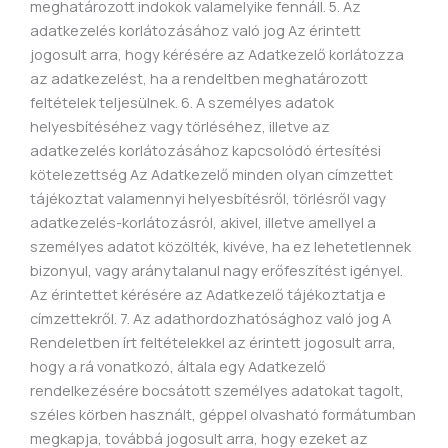
meghatározott indokok valamelyike fennáll. 5. Az
adatkezelés korlátozásához való jog Az érintett
jogosult arra, hogy kérésére az Adatkezelő korlátozza
az adatkezelést, ha a rendeltben meghatározott
feltételek teljesülnek. 6. A személyes adatok
helyesbítéséhez vagy törléséhez, illetve az
adatkezelés korlátozásához kapcsolódó értesítési
kötelezettség Az Adatkezelő minden olyan címzettet
tájékoztat valamennyi helyesbítésről, törlésről vagy
adatkezelés-korlátozásról, akivel, illetve amellyel a
személyes adatot közölték, kivéve, ha ez lehetetlennek
bizonyul, vagy aránytalanul nagy erőfeszítést igényel.
Az érintettet kérésére az Adatkezelő tájékoztatja e
címzettekről. 7. Az adathordozhatósághoz való jog A
Rendeletben írt feltételekkel az érintett jogosult arra,
hogy a rá vonatkozó, általa egy Adatkezelő
rendelkezésére bocsátott személyes adatokat tagolt,
széles körben használt, géppel olvasható formátumban
megkapja, továbbá jogosult arra, hogy ezeket az