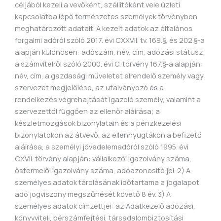
céljából kezeli a vevőként, szállítóként vele üzleti
kapcsolatba lépő természetes személyek törvényben
meghatározott adatait. A kezelt adatok az általános
forgalmi adóról szóló 2017. évi CXXVII. tv. 169.§, és 202.§-a
alapján különösen: adószám, név, cím, adózási státusz,
a számvitelről szóló 2000. évi C. törvény 167.§-a alapján:
név, cím, a gazdasági műveletet elrendelő személy vagy
szervezet megjelölése, az utalványozó és a
rendelkezés végrehajtását igazoló személy, valamint a
szervezettől függően az ellenőr aláírása; a
készletmozgások bizonylatain és a pénzkezelési
bizonylatokon az átvevő, az ellennyugtákon a befizető
aláírása, a személyi jövedelemadóról szóló 1995. évi
CXVII. törvény alapján: vállalkozói igazolvány száma,
őstermelői igazolvány száma, adóazonosító jel. 2) A
személyes adatok tárolásának időtartama a jogalapot
adó jogviszony megszűnését követő 8 év. 3) A
személyes adatok címzettjei: az Adatkezelő adózási,
könyvviteli, bérszámfejtési, társadalombiztosítási