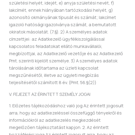
születési helyét, idejét, e) anyja születési nevét, f)
lakcímét, ennek hiányában tartózkodási helyét, g)
azonosító okmányának típusát és számát; lakcímet
igazoló hatósági igazolványa számát, a bemutatott
okiratok másolatát. (7.§). 2) A személyes adatok
címzettjei: az Adatkezelő ügyfélkiszolgálással
kapcsolatos feladatokat ellátó munkavállalói,
megbízottjai, az Adatkezelő vezetője és az Adatkezelő
Pmt. szerinti kijelölt személye. 3) A személyes adatok
tárolásának időtartama az üzleti kapcsolat
megszűnésétől, illetve az ügyleti megbízás
teljesítésétől számított 8 év. (Pmt. 56.§(2))
V. FEJEZET AZ ÉRINTETT SZEMÉLY JOGAI
1. Előzetes tájékozódáshoz való jog Az érintett jogosult
arra, hogy az adatkezeléssel összefüggő tényekről és
információkról az adatkezelés megkezdését
megelőzően tájékoztatást kapjon. 2. Az érintett
hozzáférési joga Az érintett jogosult arra, hogy az