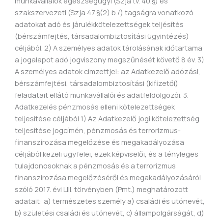
munkavállalók egészségügyi (Szja tv. 40.§) és
szakszervezeti (Szja 47.§(2) b./) tagságra vonatkozó
adatokat adó és járulékkötelezettségek teljésítés
(bérszámfejtés, társadalombiztosítási ügyintézés)
céljából. 2) A személyes adatok tárolásának időtartama
a jogalapot adó jogviszony megszűnését követő 8 év. 3)
A személyes adatok címzettjei: az Adatkezelő adózási,
bérszámfejtési, társadalombiztosítási (kifizetői)
feladatait ellátó munkavállalói és adatfeldolgozói. 3.
Adatkezelés pénzmosás elleni kötelezettségek
teljesítése céljából 1) Az Adatkezelő jogi kötelezettség
teljesítése jogcímén, pénzmosás és terrorizmus-
finanszírozása megelőzése és megakadályozása
céljából kezeli ügyfelei, ezek képviselői, és a tényleges
tulajdonosoknak a pénzmosás és a terrorizmus
finanszírozása megelőzéséről és megakadályozásáról
szóló 2017. évi LIII. törvényben (Pmt.) meghatározott
adatait: a) természetes személy a) családi és utónevét,
b) születési családi és utónevét, c) állampolgárságát, d)