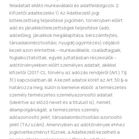
feladatait ellátó munkavállalói és adatfeldolgozói. 2.
Kifizetői adatkezelés 1) Az Adatkezelő jogi
kötelezettség teljesítése jogcímén, törvényben előírt
adó és járulékkötelezettségek teljesítése (adó,
adóelőleg, járulékok megállapítása, bérszámfejtés,
társadalombiztosítási, nyugdíj ügyintézés) céljából
kezeli azon érintettek – munkavállalók, családtagjaik,
foglalkoztatottak, egyéb juttatásban részesülők –
adótörvényekben előírt személyes adatait, akikkel
kifizetői (2017:CL. törvény az adózás rendjéről (Art.) 7.§
31.) kapcsolatban áll. A kezelt adatok körét az Art. 50.§-a
határozza meg, külön is kiemelve ebből: a természetes
személy természetes személyazonosító adatait
(ideértve az előző nevet és a titulust is), nemét,
állampolgárságát, a természetes személy
adóazonosító jelét, társadalombiztosítási azonosító
jelét (TAJ szám). Amennyiben az adótörvények ehhez
jogkövetkezményt fűznek, a Adatkezelő kezelheti a