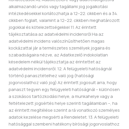
alkalmazandó uniós vagy tagállami jog jogalkotási
intézkedésekkel korlátozhatja a 12–22. cikkben és a 34.
cikkben foglalt, valamint a 12–22. cikkben meghatározott
jogokkal és kötelezettségekkel 11. Az érintett
tájékoztatása az adatvédelmi incidensről Ha az
adatvédelmi incidens valószínűsíthetően magas
kockázattal jár a természetes személyek jogaira és
szabadságaira nézve, az Adatkezelő indokolatlan
késedelem nélkül tájékoztatja az érintettet az
adatvédelmi incidensről. 12. A felügyeleti hatóságnál
történő panasztételhez való jog (hatósági
jogorvoslathoz való jog) Az érintett jogosult arra, hogy
panaszt tegyen egy felügyeleti hatóságnál – különösen
a szokásos tartózkodási helye, a munkahelye vagy a
feltételezett jogsértés helye szerinti tagállamban –, ha
az érintett megítélése szerint a rá vonatkozó személyes
adatok kezelése megsérti a Rendeletet. 13. A felügyeleti
hatósággal szembeni hatékony bírósági jogorvoslathoz