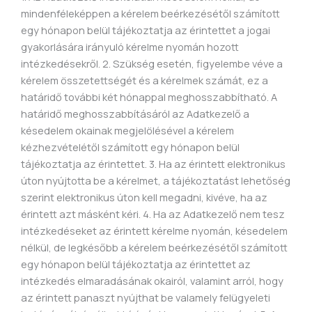
mindenféleképpen a kérelem beérkezésétől számított
egy hónapon belül tájékoztatja az érintettet a jogai
gyakorlására irányuló kérelme nyomán hozott
intézkedésekről. 2. Szükség esetén, figyelembe véve a
kérelem összetettségét és a kérelmek számát, ez a
határidő további két hónappal meghosszabbítható. A
határidő meghosszabbításáról az Adatkezelő a
késedelem okainak megjelölésével a kérelem
kézhezvételétől számított egy hónapon belül
tájékoztatja az érintettet. 3. Ha az érintett elektronikus
úton nyújtotta be a kérelmet, a tájékoztatást lehetőség
szerint elektronikus úton kell megadni, kivéve, ha az
érintett azt másként kéri. 4. Ha az Adatkezelő nem tesz
intézkedéseket az érintett kérelme nyomán, késedelem
nélkül, de legkésőbb a kérelem beérkezésétől számított
egy hónapon belül tájékoztatja az érintettet az
intézkedés elmaradásának okairól, valamint arról, hogy
az érintett panaszt nyújthat be valamely felügyeleti