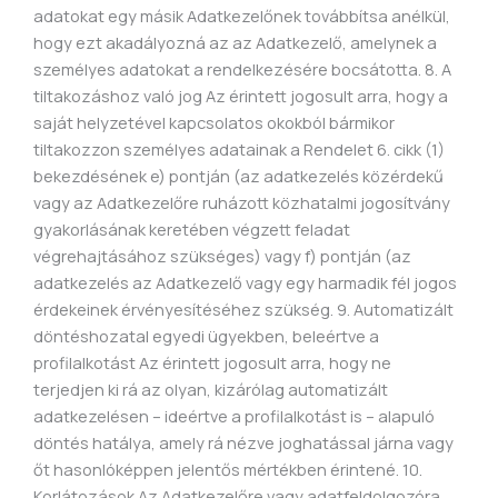
adatokat egy másik Adatkezelőnek továbbítsa anélkül,
hogy ezt akadályozná az az Adatkezelő, amelynek a
személyes adatokat a rendelkezésére bocsátotta. 8. A
tiltakozáshoz való jog Az érintett jogosult arra, hogy a
saját helyzetével kapcsolatos okokból bármikor
tiltakozzon személyes adatainak a Rendelet 6. cikk (1)
bekezdésének e) pontján (az adatkezelés közérdekű
vagy az Adatkezelőre ruházott közhatalmi jogosítvány
gyakorlásának keretében végzett feladat
végrehajtásához szükséges) vagy f) pontján (az
adatkezelés az Adatkezelő vagy egy harmadik fél jogos
érdekeinek érvényesítéséhez szükség. 9. Automatizált
döntéshozatal egyedi ügyekben, beleértve a
profilalkotást Az érintett jogosult arra, hogy ne
terjedjen ki rá az olyan, kizárólag automatizált
adatkezelésen – ideértve a profilalkotást is – alapuló
döntés hatálya, amely rá nézve joghatással járna vagy
őt hasonlóképpen jelentős mértékben érintené. 10.
Korlátozások Az Adatkezelőre vagy adatfeldolgozóra