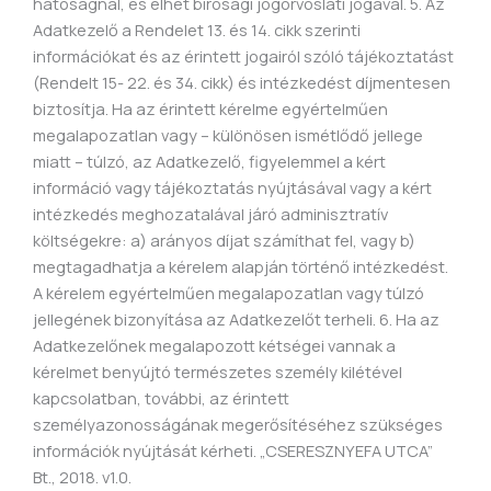
hatóságnál, és élhet bírósági jogorvoslati jogával. 5. Az
Adatkezelő a Rendelet 13. és 14. cikk szerinti
információkat és az érintett jogairól szóló tájékoztatást
(Rendelt 15- 22. és 34. cikk) és intézkedést díjmentesen
biztosítja. Ha az érintett kérelme egyértelműen
megalapozatlan vagy – különösen ismétlődő jellege
miatt – túlzó, az Adatkezelő, figyelemmel a kért
információ vagy tájékoztatás nyújtásával vagy a kért
intézkedés meghozatalával járó adminisztratív
költségekre: a) arányos díjat számíthat fel, vagy b)
megtagadhatja a kérelem alapján történő intézkedést.
A kérelem egyértelműen megalapozatlan vagy túlzó
jellegének bizonyítása az Adatkezelőt terheli. 6. Ha az
Adatkezelőnek megalapozott kétségei vannak a
kérelmet benyújtó természetes személy kilétével
kapcsolatban, további, az érintett
személyazonosságának megerősítéséhez szükséges
információk nyújtását kérheti. „CSERESZNYEFA UTCA”
Bt., 2018. v1.0.