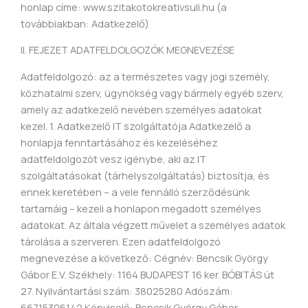
honlap címe: www.szitakotokreativsuli.hu (a
továbbiakban: Adatkezelő)
II. FEJEZET ADATFELDOLGOZÓK MEGNEVEZÉSE
Adatfeldolgozó: az a természetes vagy jogi személy,
közhatalmi szerv, ügynökség vagy bármely egyéb szerv,
amely az adatkezelő nevében személyes adatokat
kezel. 1. Adatkezelő IT szolgáltatója Adatkezelő a
honlapja fenntartásához és kezeléséhez
adatfeldolgozót vesz igénybe, aki az IT
szolgáltatásokat (tárhelyszolgáltatás) biztosítja, és
ennek keretében – a vele fennálló szerződésünk
tartamáig – kezeli a honlapon megadott személyes
adatokat. Az általa végzett művelet a személyes adatok
tárolása a szerveren. Ezen adatfeldolgozó
megnevezése a következő: Cégnév: Bencsik György
Gábor E.V. Székhely: 1164 BUDAPEST 16 ker. BÓBITÁS út
27. Nyilvántartási szám: 38025280 Adószám:
66715306142 Képviselő: Bencsik György Gábor