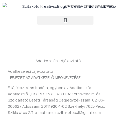
Ugrás
Felnőttképzési nyilvántartási szám: B/2020/008010
a
tartalomra
Adatkezelési tájékoztató
Adatkezelési tájékoztató
I. FEJEZET AZ ADATKEZELŐ MEGNEVEZÉSE
E tájékoztatás kiadója, egyben az Adatkezelő:
Adatkezelő: „CSERESZNYEFA UTCA” Kereskedelmi és
Szolgáltató Betéti Társaság Cégjegyzékszám: 02-06-
066627 Adószám: 20111920-1-02 Székhely: 7625 Pécs,
Szikla utca 2/1. e-mail címe: szitakotosuli@gmail.com