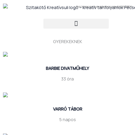
Ugrás
Felnőttképzési nyilvántartási szám: B/2020/008010
a
tartalomra
GYEREKEKNEK
BARBIE DIVATMŰHELY
33 óra
VARRÓ TÁBOR
5 napos