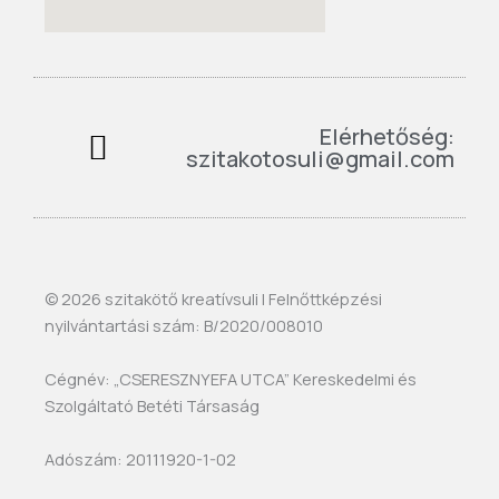
Elérhetőség:
szitakotosuli@gmail.com
© 2026 szitakötő kreatívsuli | Felnőttképzési
nyilvántartási szám: B/2020/008010
Cégnév: „CSERESZNYEFA UTCA” Kereskedelmi és
Szolgáltató Betéti Társaság
Adószám: 20111920-1-02