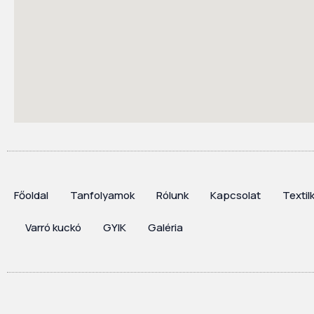
Főoldal
Tanfolyamok
Rólunk
Kapcsolat
Textil
Varró kuckó
GYIK
Galéria