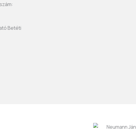
i szám:
tó Betéti