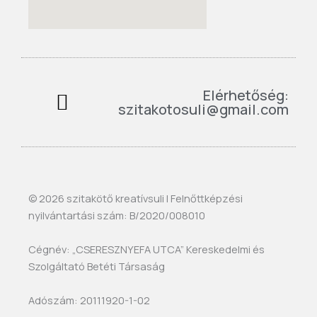
Elérhetőség:
szitakotosuli@gmail.com
© 2026 szitakötő kreatívsuli | Felnőttképzési
nyilvántartási szám: B/2020/008010
Cégnév: „CSERESZNYEFA UTCA” Kereskedelmi és
Szolgáltató Betéti Társaság
Adószám: 20111920-1-02