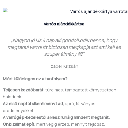
Varrós ajándékkártya
„Nagyon jó kis 4 nap aki gondolkodik benne, hogy
megtanul varrni itt biztosan megkapja azt ami kell és
szuper èlmèny 🥰”
Izabell Krizsán
Miért különleges ez a tanfolyam?
Teljesen kezdőbarát
, türelmes, támogatott környezetben
haladunk.
Az első naptól sikerélményt ad,
apró, látványos
eredményekkel.
A varrógép-kezeléstől a kész ruháig mindent megtanít.
Önbizalmat épít,
mert végig érzed, mennyit fejlődsz.