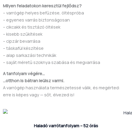
Milyen feladatokon keresztül fejlődsz?
– varrógép helyes befűzése, öltéspróba
– egyenes varrás biztonságosan
– cikcakk és tisztázó öltések
– kisebb szűkítések
– cipzár bevarrása
– táskafül készítése
– alap sarkazási technikák
– saját méretű szoknya szabása és megvarrása
A tanfolyam végére…
…otthon is bátran leülsz varrni.
A varrógép használata természetessé válik, és megérted:
erre is képes vagy — sőt, élvezed is!
Haladó varrótanfolyam – 52 órás