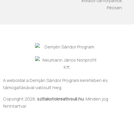
-
m
f
A weboldal a Demján Sándor Program keretében és
támogatásával valósult meg.
Copyright 2026.
szitakotokreativsuli.hu
Minden jog
fenntartva!