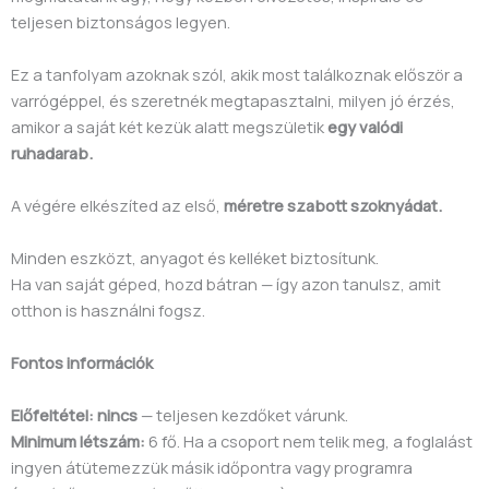
teljesen biztonságos legyen.
Ez a tanfolyam azoknak szól, akik most találkoznak először a
varrógéppel, és szeretnék megtapasztalni, milyen jó érzés,
amikor a saját két kezük alatt megszületik
egy valódi
ruhadarab.
A végére elkészíted az első,
méretre szabott szoknyádat.
Minden eszközt, anyagot és kelléket biztosítunk.
Ha van saját géped, hozd bátran — így azon tanulsz, amit
otthon is használni fogsz.
Fontos információk
Előfeltétel: nincs
— teljesen kezdőket várunk.
Minimum létszám:
6 fő. Ha a csoport nem telik meg, a foglalást
ingyen átütemezzük másik időpontra vagy programra