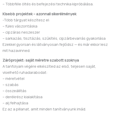
– Többféle öltés és befejezési technika kipróbálása.
Kisebb projektek – azonnali sikerélmények
-Több tárgyat készítesz el:
– füles vászontáska
– cipzáras neszeszer
– sarkazás, tisztázás, szűkítés, cipzárbevarrás gyakorlása
Ezekkel gyorsan és látványosan fejlődsz — és már ekkor lesz
mit hazavinned.
Záróprojekt: saját méretre szabott szoknya
A tanfolyam végére elkészíted az első, teljesen saját,
viselhető ruhadarabodat:
– méretvétel
– szabás
– összeállítás
– derékrész kialakítása
– alj felhajtása
Ez az a pillanat, amit minden tanítványunk imád.