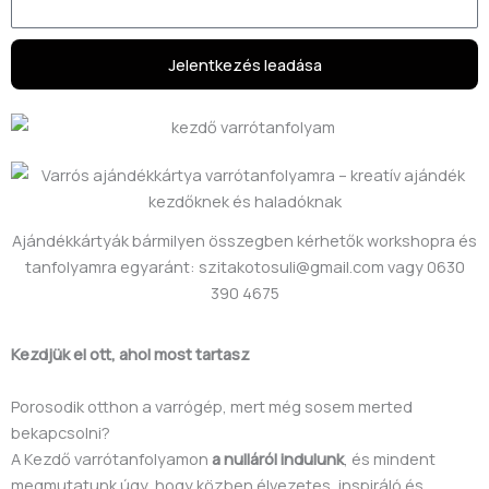
Jelentkezés leadása
Ajándékkártyák bármilyen összegben kérhetők workshopra és
tanfolyamra egyaránt: szitakotosuli@gmail.com vagy 0630
390 4675
Kezdjük el ott, ahol most tartasz
Porosodik otthon a varrógép, mert még sosem merted
bekapcsolni?
A Kezdő varrótanfolyamon
a nulláról indulunk
, és mindent
megmutatunk úgy, hogy közben élvezetes, inspiráló és