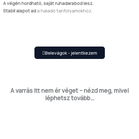
A végén hordható, saját ruhadarabod lesz.
Stabil alapot ad
a haladó tanfolyamokhoz.
Belevágok - jelentkezem
A varrás itt nem ér véget – nézd meg, mivel
léphetsz tovább…