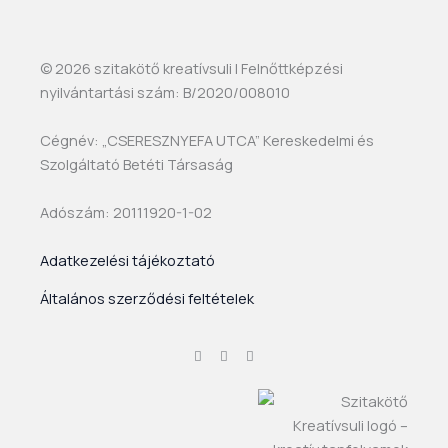
© 2026 szitakötő kreatívsuli | Felnőttképzési
nyilvántartási szám: B/2020/008010
Cégnév: „CSERESZNYEFA UTCA” Kereskedelmi és
Szolgáltató Betéti Társaság
Adószám: 20111920-1-02
Adatkezelési tájékoztató
Általános szerződési feltételek
F
I
Y
a
n
o
c
s
u
e
t
t
b
a
u
o
g
b
o
r
e
k
a