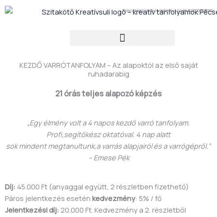
Ugrás
Felnőttképzési nyilvántartási szám: B/2020/008010
a
tartalomra
KEZDŐ VARRÓTANFOLYAM – Az alapoktól az első saját
ruhadarabig
21 órás teljes alapozó képzés
„Egy élmény volt a 4 napos kezdő varró tanfolyam.
Profi,segítőkész oktatóval. 4 nap alatt
sok mindent megtanultunk,a varrás alapjairól és a varrógépről.”
– Emese Pék
Díj:
45.000 Ft (anyaggal együtt, 2 részletben fizethető)
Páros jelentkezés esetén
kedvezmény
: 5% / fő
Jelentkezési díj:
20.000 Ft. Kedvezmény a 2. részletből