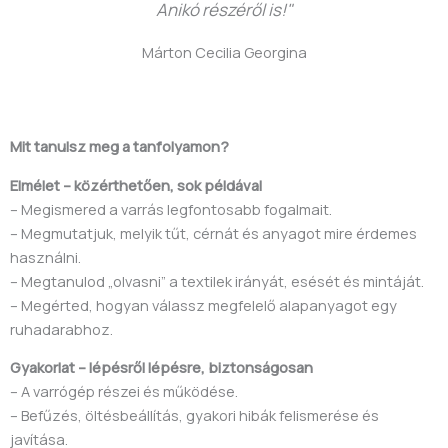
Anikó részéről is!"
Márton Cecilia Georgina
Mit tanulsz meg a tanfolyamon?
Elmélet – közérthetően, sok példával
– Megismered a varrás legfontosabb fogalmait.
– Megmutatjuk, melyik tűt, cérnát és anyagot mire érdemes
használni.
– Megtanulod „olvasni” a textilek irányát, esését és mintáját.
– Megérted, hogyan válassz megfelelő alapanyagot egy
ruhadarabhoz.
Gyakorlat – lépésről lépésre, biztonságosan
– A varrógép részei és működése.
– Befűzés, öltésbeállítás, gyakori hibák felismerése és
javítása.