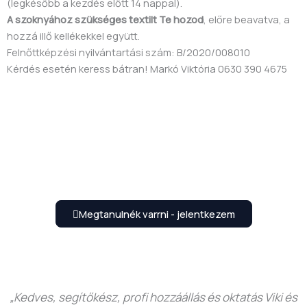
(legkésőbb a kezdés előtt 14 nappal).
A szoknyához szükséges textilt Te hozod
, előre beavatva, a
hozzá illő kellékekkel együtt.
Felnőttképzési nyilvántartási szám: B/2020/008010
Kérdés esetén keress bátran! Markó Viktória 0630 390 4675
Megtanulnék varrni - jelentkezem
„Kedves, segítőkész, profi hozzáállás és oktatás Viki és