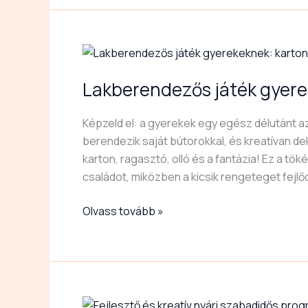
Lakberendezős
játék
Lakberendezős játék gyerek
gyerekeknek:
kartonból
Képzeld el: a gyerekek egy egész délutánt az
készült
berendezik saját bútorokkal, és kreatívan dek
mini
karton, ragasztó, olló és a fantázia! Ez a tö
ház
családot, miközben a kicsik rengeteget fejlő
Olvass tovább »
Varrás