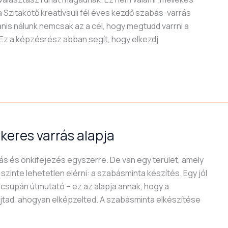
 Szitakötő kreatívsuli fél éves kezdő szabás-varrás
nis nálunk nemcsak az a cél, hogy megtudd varrni a
. Ez a képzésrész abban segít, hogy elkezdj
keres varrás alapja
ás és önkifejezés egyszerre. De van egy terület, amely
inte lehetetlen elérni: a szabásminta készítés. Egy jól
csupán útmutató – ez az alapja annak, hogy a
jtad, ahogyan elképzelted. A szabásminta elkészítése