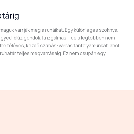
atárig
maguk varrják meg a ruháikat. Egy különleges szoknya,
gyedi blúz gondolata izgalmas – de a legtöbben nem
étre féléves, kezdő szabás-varrás tanfolyamunkat, ahol
lapruhatár teljes megvarrásáig. Ez nem csupán egy