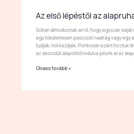
Az első lépéstől az alapruh
Az
első
lépéstől
Sokan álmodoznak arról, hogy egyszer saját 
az
egy tökéletesen passzoló nadrág vagy egy e
alapruhatárig
tudják, hol kezdjék. Pontosan ezért hoztuk l
az abszolút alapoktól indulva jutunk el az a
Olvass tovább »