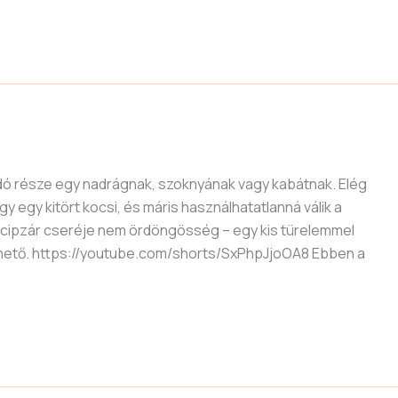
ó része egy nadrágnak, szoknyának vagy kabátnak. Elég
 egy kitört kocsi, és máris használhatatlanná válik a
a cipzár cseréje nem ördöngösség – egy kis türelemmel
ezhető. https://youtube.com/shorts/SxPhpJjoOA8 Ebben a