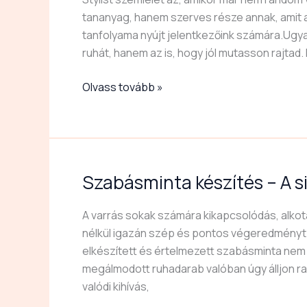
–
tananyag, hanem szerves része annak, amit a
stílust
tanfolyama nyújt jelentkezőink számára.Ugya
is
ruhát, hanem az is, hogy jól mutasson rajtad
adunk
Olvass tovább »
hozzá
Szabásminta készítés – A si
Szabásminta
készítés
–
A varrás sokak számára kikapcsolódás, alkot
A
nélkül igazán szép és pontos végeredményt sz
sikeres
elkészített és értelmezett szabásminta nem 
varrás
megálmodott ruhadarab valóban úgy álljon ra
alapja
valódi kihívás,