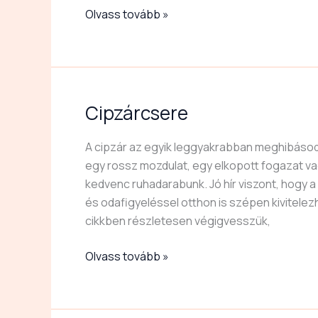
Olvass tovább »
Cipzárcsere
Cipzárcsere
A cipzár az egyik leggyakrabban meghibásod
egy rossz mozdulat, egy elkopott fogazat vagy
kedvenc ruhadarabunk. Jó hír viszont, hogy 
és odafigyeléssel otthon is szépen kivitel
cikkben részletesen végigvesszük,
Olvass tovább »