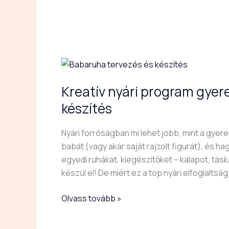
Kreatív
nyári
Kreatív nyári program gyer
program
gyerekeknek:
készítés
babaruha
tervezés
Nyári forróságban mi lehet jobb, mint a gye
és
babát (vagy akár saját rajzolt figurát), és 
készítés
egyedi ruhákat, kiegészítőket – kalapot, táská
készül el! De miért ez a top nyári elfoglaltság
Olvass tovább »