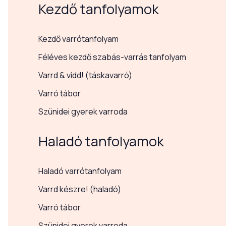
Kezdő tanfolyamok
Kezdő varrótanfolyam
Féléves kezdő szabás-varrás tanfolyam
Varrd & vidd! (táskavarró)
Varró tábor
Szünidei gyerek varroda
Haladó tanfolyamok
Haladó varrótanfolyam
Varrd készre! (haladó)
Varró tábor
Szünidei gyerek varroda