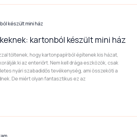
eknek: kartonból készült mini ház
zal töltenek, hogy kartonpapírból építenek kis házat,
orálják ki az enteriőrt. Nem kell drága eszközök, csak
kéletes nyári szabadidős tevékenység, ami összeköti a
dnek. De miért olyan fantasztikus ez az