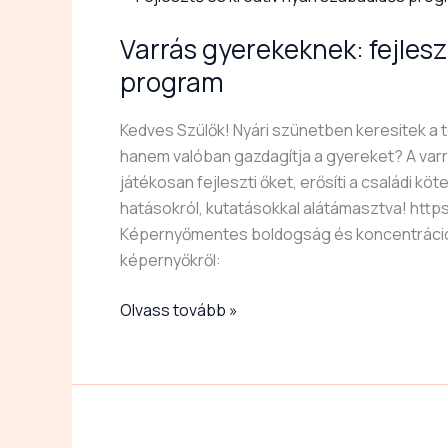
gyerekeknek:
Varrás gyerekeknek: fejlesz
fejlesztő
és
program
kreatív
nyári
Kedves Szülők! Nyári szünetben keresitek a 
szabadidős
hanem valóban gazdagítja a gyereket? A var
program
játékosan fejleszti őket, erősíti a családi kö
hatásokról, kutatásokkal alátámasztva! h
Képernyőmentes boldogság és koncentráció-
képernyőkről:
Olvass tovább »
Kis