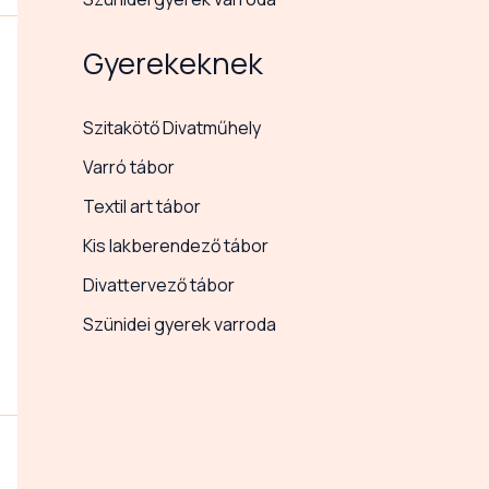
Gyerekeknek
Szitakötő Divatműhely
Varró tábor
Textil art tábor
Kis lakberendező tábor
Divattervező tábor
Szünidei gyerek varroda