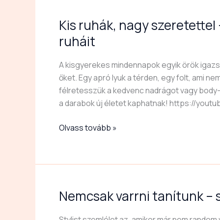
ruhák,
Kis ruhák, nagy szeretettel 
nagy
szeretettel
ruháit
–
így
A kisgyerekes mindennapok egyik örök igazs
újítsd
őket. Egy apró lyuk a térden, egy folt, ami n
fel
félretesszük a kedvenc nadrágot vagy body-t
a
a darabok új életet kaphatnak! https://you
0–
3
Olvass tovább »
éves
gyerek
ruháit
Nemcsak varrni tanítunk – s
Nemcsak
varrni
tanítunk
Stylist szemlélet az, amikor már nem random