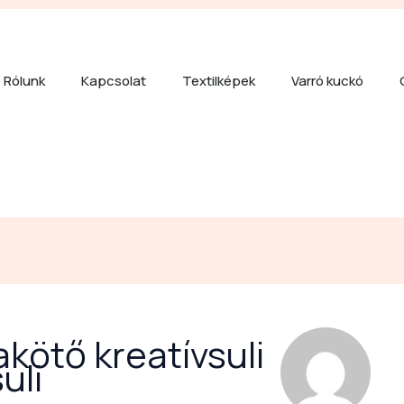
Rólunk
Kapcsolat
Textilképek
Varró kuckó
akötő kreatívsuli
uli