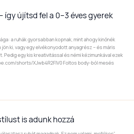
– így újítsd fel a 0–3 éves gyerek
ága: a ruhák gyorsabban kopnak, mint ahogy kinőnék
em jön ki, vagy egy elvékonyodott anyagrész – és máris
. Pedig egy kis kreativitással és némi kézimunkával ezek
tube.com/shorts/XJwb4R2FlV0 Foltos body-ból mesés
tílust is adunk hozzá
 választasz ruhát magadnak. Ez nem valami „mellékes”