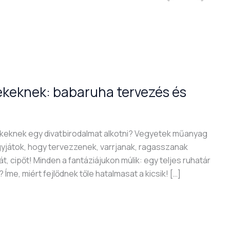
ekeknek: babaruha tervezés és
rekeknek egy divatbirodalmat alkotni? Vegyetek műanyag
hagyjátok, hogy tervezzenek, varrjanak, ragasszanak
t, cipőt! Minden a fantáziájukon múlik: egy teljes ruhatár
? Íme, miért fejlődnek tőle hatalmasat a kicsik! […]