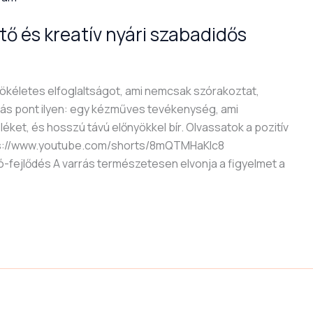
tő és kreatív nyári szabadidős
tökéletes elfoglaltságot, ami nemcsak szórakoztat,
rás pont ilyen: egy kézműves tevékenység, ami
teléket, és hosszú távú előnyökkel bír. Olvassatok a pozitív
ttps://www.youtube.com/shorts/8mQTMHaKIc8
fejlődés A varrás természetesen elvonja a figyelmet a