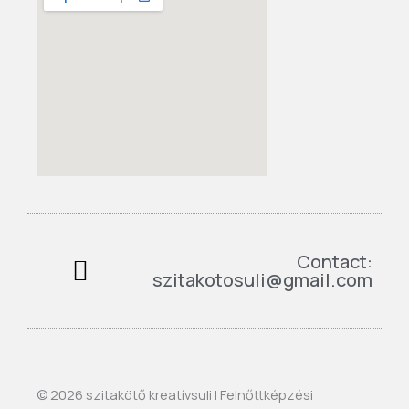
Contact:
szitakotosuli@gmail.com
Varró kuckó
© 2026 szitakötő kreatívsuli | Felnőttképzési